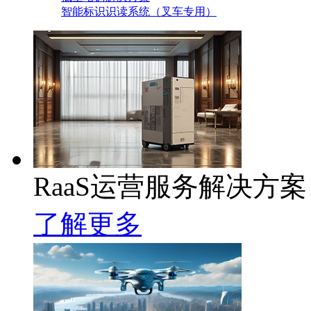
智能标识识读系统（叉车专用）
RaaS运营服务解决方案
了解更多