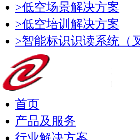
>低空场景解决方案
>低空培训解决方案
>智能标识识读系统（
首页
产品及服务
行业解决方案