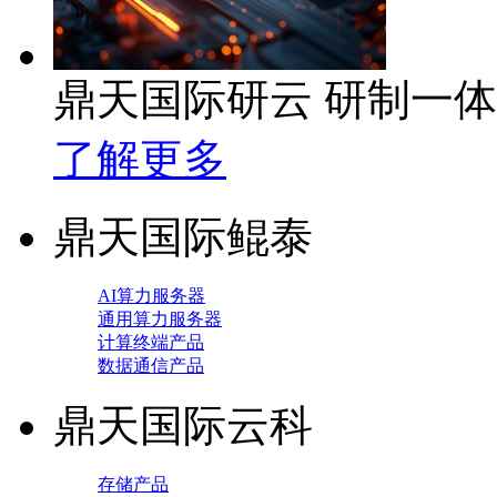
鼎天国际研云 研制一
了解更多
鼎天国际鲲泰
AI算力服务器
通用算力服务器
计算终端产品
数据通信产品
鼎天国际云科
存储产品