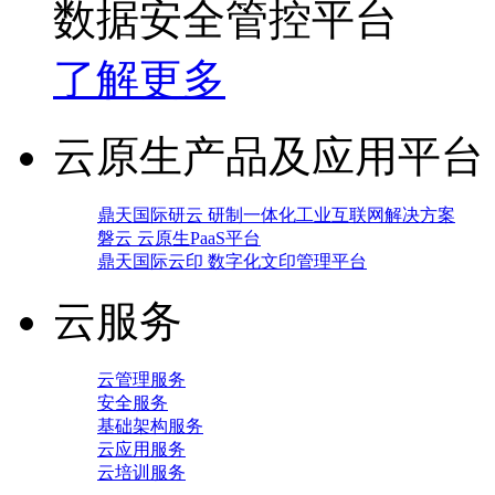
数据安全管控平台
了解更多
云原生产品及应用平台
鼎天国际研云 研制一体化工业互联网解决方案
磐云 云原生PaaS平台
鼎天国际云印 数字化文印管理平台
云服务
云管理服务
安全服务
基础架构服务
云应用服务
云培训服务