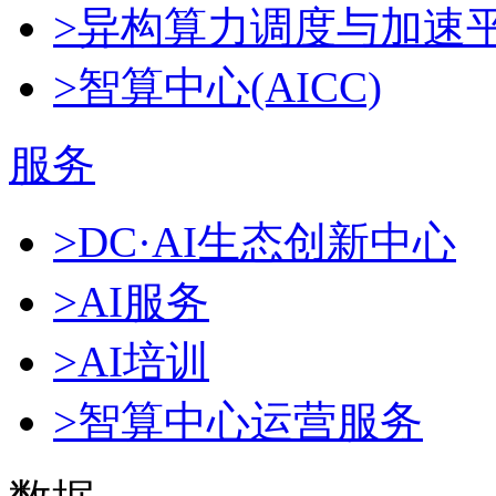
>异构算力调度与加速
>智算中心(AICC)
服务
>DC·AI生态创新中心
>AI服务
>AI培训
>智算中心运营服务