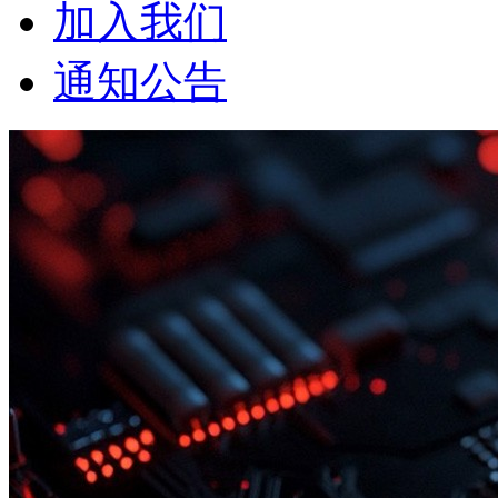
加入我们
通知公告